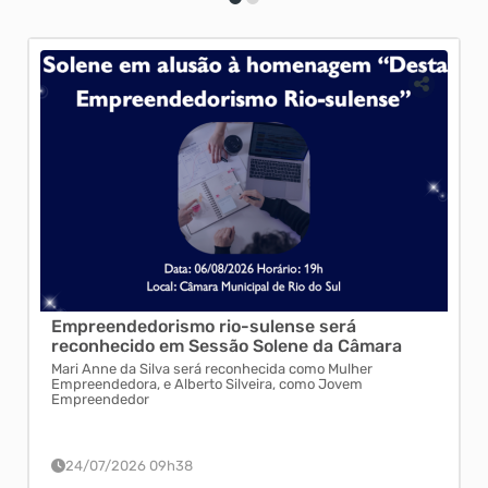
Empreendedorismo rio-sulense será
Reg
reconhecido em Sessão Solene da Câmara
mai
Mari Anne da Silva será reconhecida como Mulher
Ruan
Empreendedora, e Alberto Silveira, como Jovem
temp
Empreendedor
24/07/2026 09h38
0