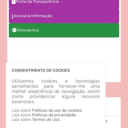
Portal da Transparência
Peças orçamentárias
Acesso à Informação
Prefeitura Municipal de Rio do Sul
Coronavírus
Programa Interlegis
Radar da Transparência
Redes Sociais
CONSENTIMENTO DE COOKIES
Utilizamos cookies e tecnologias
SAPL
semelhantes para fornecer-lhe uma
melhor experiência de navegação, assim
SAPL Câmara Mirim
como providenciar alguns recursos
essenciais.
Consulta de Processo Digital
Senado Federal
Leia sobre
Políticas de uso de cookies.
Leia sobre
Políticas de privacidade.
Leia sobre
Termos de Uso.
Emissão da Certidão Negativa de Débitos - CND
Solicitação de Acesso