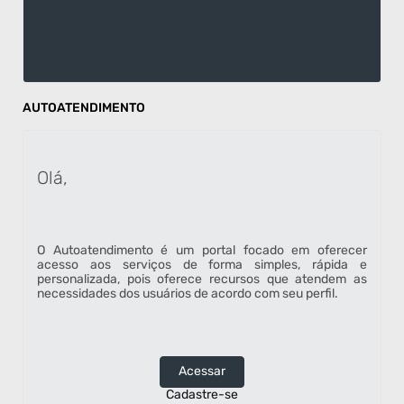
15/06/2026 11h42
Sessão da Câmara de Vereadores de Rio do Sul de 02
de julho de 2026
Sessão da Câmara de Vereadores de Rio do Sul de 02 de
julho de 2026...
AUTOATENDIMENTO
Olá,
Sessão Extraordinária da Câmara de Vereadores de
Rio do sul de 29 de Junho de 2026
O Autoatendimento é um portal focado em oferecer
Sessão Extraordinária da Câmara de Vereadores de Rio do
acesso aos serviços de forma simples, rápida e
sul de 29 de Junho de 2026...
personalizada, pois oferece recursos que atendem as
necessidades dos usuários de acordo com seu perfil.
Acessar
Cadastre-se